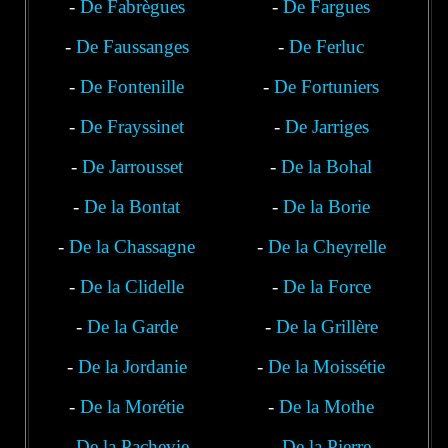
-
De Fabrègues
-
De Fargues
-
De Faussanges
-
De Ferluc
-
De Fontenille
-
De Fortuniers
-
De Frayssinet
-
De Jarriges
-
De Jarrousset
-
De la Bohal
-
De la Bontat
-
De la Borie
-
De la Chassagne
-
De la Cheyrelle
-
De la Clidelle
-
De la Force
-
De la Garde
-
De la Grillère
-
De la Jordanie
-
De la Moissétie
-
De la Morétie
-
De la Mothe
-
De la Pachevie
-
De la Pierre