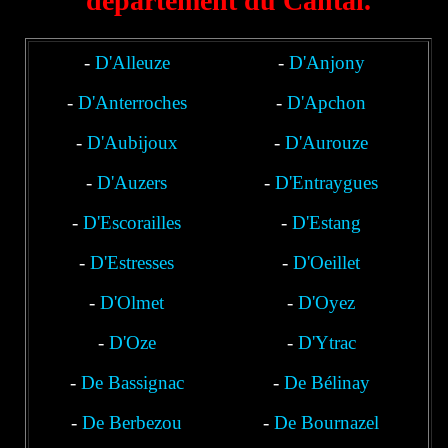
département du Cantal.
-
D'Alleuze
-
D'Anjony
-
D'Anterroches
-
D'Apchon
-
D'Aubijoux
-
D'Aurouze
-
D'Auzers
-
D'Entraygues
-
D'Escorailles
-
D'Estang
-
D'Estresses
-
D'Oeillet
-
D'Olmet
-
D'Oyez
-
D'Oze
-
D'Ytrac
-
De Bassignac
-
De Bélinay
-
De Berbezou
-
De Bournazel