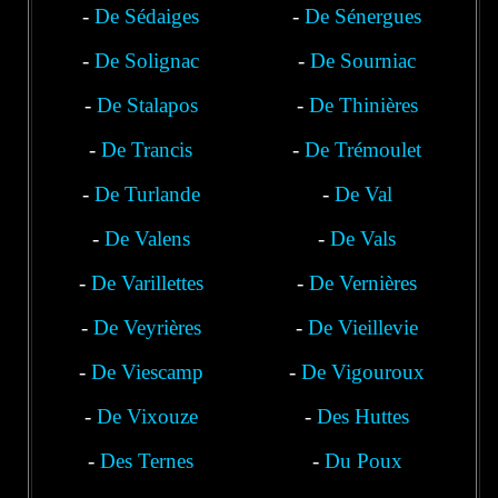
-
De Sédaiges
Nozières
-
De Sénergues
-
De Solignac
-
De Sourniac
-
De Stalapos
-
De Thinières
-
De Trancis
-
De Trémoulet
-
De Turlande
-
De Val
-
De Valens
-
De Vals
-
De Varillettes
-
De Vernières
-
De Veyrières
-
De Vieillevie
-
De Viescamp
-
De Vigouroux
-
De Vixouze
-
Des Huttes
-
Des Ternes
-
Du Poux