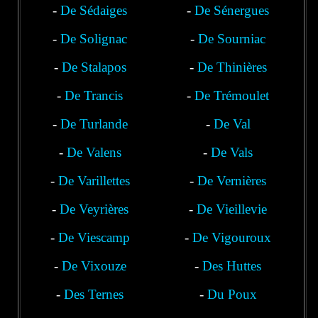
-
De Sédaiges
Nozières
-
De Sénergues
-
De Solignac
-
De Sourniac
-
De Stalapos
-
De Thinières
-
De Trancis
-
De Trémoulet
-
De Turlande
-
De Val
-
De Valens
-
De Vals
-
De Varillettes
-
De Vernières
-
De Veyrières
-
De Vieillevie
-
De Viescamp
-
De Vigouroux
-
De Vixouze
-
Des Huttes
-
Des Ternes
-
Du Poux