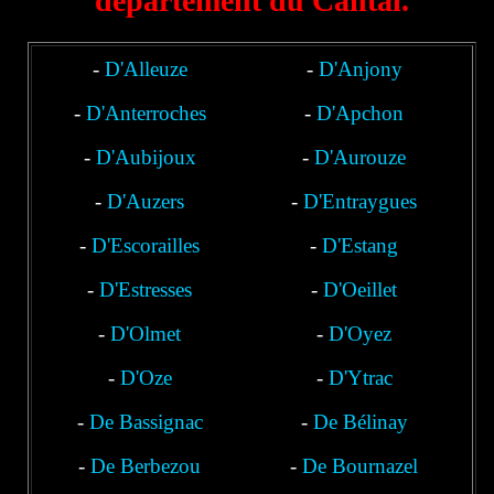
département du Cantal.
-
D'Alleuze
-
D'Anjony
-
D'Anterroches
-
D'Apchon
-
D'Aubijoux
-
D'Aurouze
-
D'Auzers
-
D'Entraygues
-
D'Escorailles
-
D'Estang
-
D'Estresses
-
D'Oeillet
-
D'Olmet
-
D'Oyez
-
D'Oze
-
D'Ytrac
-
De Bassignac
-
De Bélinay
-
De Berbezou
-
De Bournazel