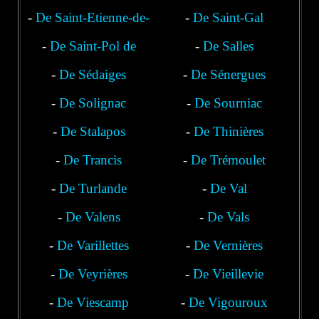
-
De Saint-Etienne-de-
-
De Saint-Gal
-
De Saint-Pol de
Chomeil
-
De Salles
-
De Sédaiges
Nozières
-
De Sénergues
-
De Solignac
-
De Sourniac
-
De Stalapos
-
De Thinières
-
De Trancis
-
De Trémoulet
-
De Turlande
-
De Val
-
De Valens
-
De Vals
-
De Varillettes
-
De Vernières
-
De Veyrières
-
De Vieillevie
-
De Viescamp
-
De Vigouroux