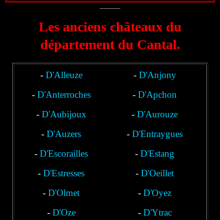
Les anciens châteaux du
département du Cantal.
-
D'Alleuze
-
D'Anjony
-
D'Anterroches
-
D'Apchon
-
D'Aubijoux
-
D'Aurouze
-
D'Auzers
-
D'Entraygues
-
D'Escorailles
-
D'Estang
-
D'Estresses
-
D'Oeillet
-
D'Olmet
-
D'Oyez
-
D'Oze
-
D'Ytrac