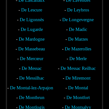
-
De Lascanaux
-
De Lavendès
-
De Lescure
-
De Leybros
-
De Ligonnès
-
De Longevergne
-
De Lugarde
-
De Madic
-
De Mardogne
-
De Marzes
-
De Massebeau
-
De Mazerolles
-
De Mercœur
-
De Merle
-
De Messac
-
De Messac Reilhac
-
Laroquebrou
De Messilhac
-
De Miremont
-
De Montal-lez-Arpajon
-
De Montal
-
De Montbrun
-
De Montfort
-
De Montlogis
-
De Montsalvy