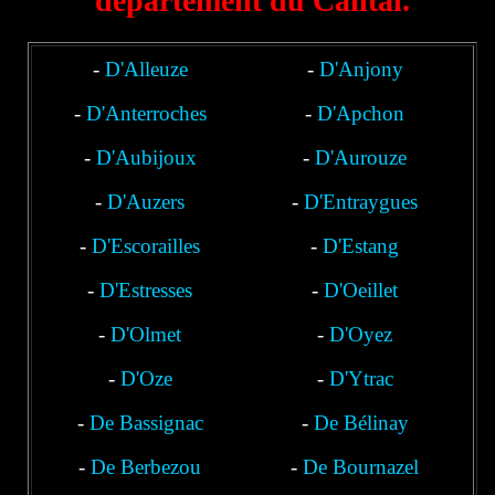
département du Cantal.
-
D'Alleuze
-
D'Anjony
-
D'Anterroches
-
D'Apchon
-
D'Aubijoux
-
D'Aurouze
-
D'Auzers
-
D'Entraygues
-
D'Escorailles
-
D'Estang
-
D'Estresses
-
D'Oeillet
-
D'Olmet
-
D'Oyez
-
D'Oze
-
D'Ytrac
-
De Bassignac
-
De Bélinay
-
De Berbezou
-
De Bournazel