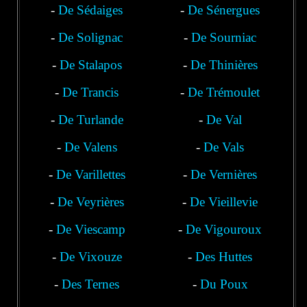
-
De Sédaiges
Nozières
-
De Sénergues
-
De Solignac
-
De Sourniac
-
De Stalapos
-
De Thinières
-
De Trancis
-
De Trémoulet
-
De Turlande
-
De Val
-
De Valens
-
De Vals
-
De Varillettes
-
De Vernières
-
De Veyrières
-
De Vieillevie
-
De Viescamp
-
De Vigouroux
-
De Vixouze
-
Des Huttes
-
Des Ternes
-
Du Poux