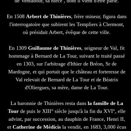
de Ventadour, sa nièce , dont il vient d'être parlé.
En 1508
Arbert de Thinières
, frère mineur, figura dans
l'interrogatoire que subirent les Templiers à Clermont,
où présidait Arbert, évêque de cette ville.
En 1309
Guillaume de Thinières
, seigneur de Val, fit
hommage à Bernard de La Tour, suivant le traité passé
en 1303, sur l'arbitrage d'Ithier de Bréon, Sr de
Mardogne, et qui portait que le château et forteresse de
Val relevait de Bernard de La Tour et de Béatrix
d'Oliergues, sa mère, dame de La Tour.
La baronnie de Thinières resta dans
la famille de La
Tour
de puis le XIII° siècle jusqu'à la fin du XVI°, elle
advint, par succession, au dauphin de France, Henri II,
et
Catherine de Médicis
la vendit, en 1683, 3,000 écus