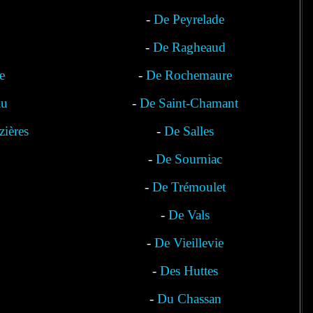
-
De Peyrelade
-
De Ragheaud
e
-
De Rochemaure
au
-
De Saint-Chamant
zières
-
De Salles
-
De Sourniac
-
De Trémoulet
-
De Vals
-
De Vieillevie
-
Des Huttes
-
Du Chassan