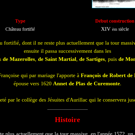
Type
Début construction
XIV
Château fortifié
siècle
èm
ortifié, dont il ne reste plus actuellement que la tour massiv
ensuite il passa successivement dans les
es
de Mazerolles
,
de Saint Martial
,
de Sartiges
, puis
de Mon
Françoise qui par mariage l'apporte à
François de Robert de 
épouse vers 1620
Annet de Plas de Curemonte
.
eté par le collège des Jésuites d'Aurillac qui le conservera jus
Histoire
ste plus actuellement que la tour massive, en l'année 1572, un 