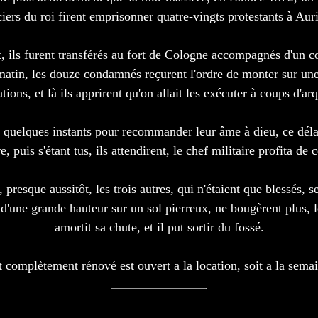
ciers du roi firent emprisonner quatre-vingts protestants à Auri
, ils furent transférés au fort de Cologne accompagnés d'un cord
atin, les douze condamnés reçurent l'ordre de monter sur une t
ations, et là ils apprirent qu'on allait les exécuter à coups d'a
uelques instants pour recommander leur âme à dieu, ce délai l
, puis s'étant tus, ils attendirent, le chef militaire profita d
presque aussitôt, les trois autres, qui n'étaient que blessés, se
s d'une grande hauteur sur un sol pierreux, ne bougèrent plus, 
amortit sa chute, et il put sortir du fossé.
t complètement rénové est ouvert a la location, soit a la sema