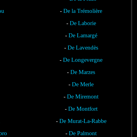
ou
-
De la Trémolière
-
De Laborie
-
De Lamargé
-
De Lavendès
-
De Longevergne
-
De Marzes
-
De Merle
-
De Miremont
-
De Montfort
-
De Murat-La-Rabbe
bro
-
De Palmont