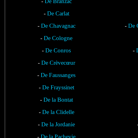
-
De Branzac
-
De Carlat
-
De Chavagnac
-
De 
-
De Cologne
-
De Conros
-
-
De Crèvecœur
-
De Faussanges
-
De Frayssinet
-
De la Bontat
-
De la Clidelle
-
De la Jordanie
-
De la Pachevie