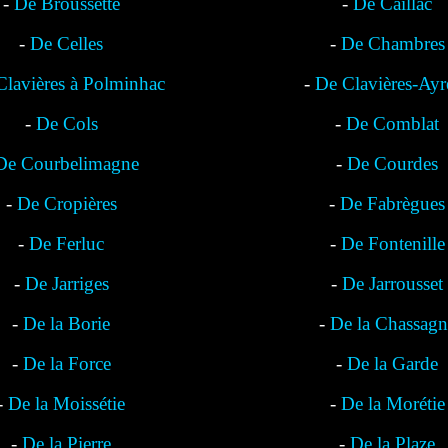
-
De Broussette
-
De Caillac
-
De Celles
-
De Chambres
Clavières à Polminhac
-
De Clavières-Ayr
-
De Cols
-
De Comblat
De Courbelimagne
-
De Courdes
-
De Cropières
-
De Fabrègues
-
De Ferluc
-
De Fontenille
-
De Jarriges
-
De Jarrousset
-
De la Borie
-
De la Chassagn
-
De la Force
-
De la Garde
-
De la Moissétie
-
De la Morétie
-
De la Pierre
-
De la Plaze