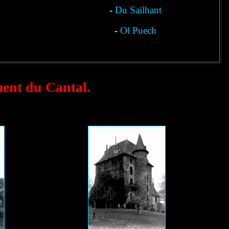
-
Du Sailhant
-
Ol Puech
ment du Cantal.