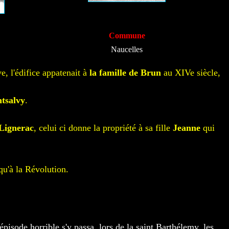
Commune
Naucelles
e, l'édifice appatenait à
la famille de Brun
au XIVe siècle,
tsalvy
.
Lignerac
, celui ci donne la propriété à sa fille
Jeanne
qui
qu'à la Révolution.
épisode horrible s'y passa, lors de la saint Barthélemy, les