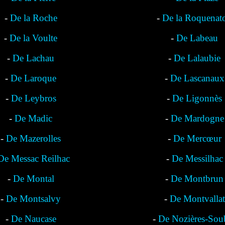
-
De la Roche
-
De la Roquenat
-
De la Voulte
-
De Labeau
-
De Lachau
-
De Lalaubie
-
De Laroque
-
De Lascanaux
-
De Leybros
-
De Ligonnès
-
De Madic
-
De Mardogne
-
De Mazerolles
-
De Mercœur
De Messac Reilhac
-
De Messilhac
-
De Montal
-
De Montbrun
-
De Montsalvy
-
De Montvallat
-
De Naucase
-
De Nozières-Sou