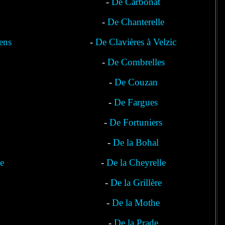
-
De Carbonat
-
De Chanterelle
ens
-
De Clavières à Velzic
-
De Combrelles
-
De Couzan
-
De Fargues
-
De Fortuniers
-
De la Bohal
e
-
De la Cheyrelle
-
De la Grillère
-
De la Mothe
-
De la Prade