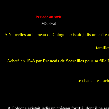
Période ou style
Médiéval
A Naucelles au hameau de Cologne existait jadis un château f
famill
Acheté en 1548 par
François de Scorailles
pour sa fille 
Le château est ach
A Cologne existait jadis un château fortifié, dont il ne re