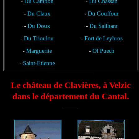
-
Du Cambon
-
Du Chassan
-
Du Claux
-
Du Couffour
-
Du Doux
-
Du Sailhant
-
Du Trioulou
-
Fort de Leybros
-
Marguerite
-
Ol Puech
-
Saint-Etienne
Le château de Clavières, à Velzic
dans le département du Cantal.