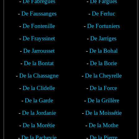
-
De Fabrègues
-
De Fargues
-
De Faussanges
-
De Ferluc
-
De Fontenille
-
De Fortuniers
-
De Frayssinet
-
De Jarriges
-
De Jarrousset
-
De la Bohal
-
De la Bontat
-
De la Borie
-
De la Chassagne
-
De la Cheyrelle
-
De la Clidelle
-
De la Force
-
De la Garde
-
De la Grillère
-
De la Jordanie
-
De la Moissétie
-
De la Morétie
-
De la Mothe
-
De la Pachevie
-
De la Pierre