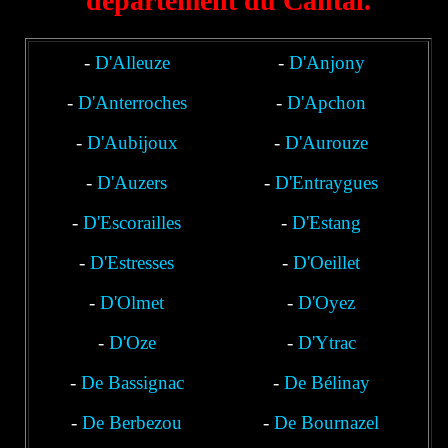
département du Cantal.
-
D'Alleuze
-
D'Anjony
-
D'Anterroches
-
D'Apchon
-
D'Aubijoux
-
D'Aurouze
-
D'Auzers
-
D'Entraygues
-
D'Escorailles
-
D'Estang
-
D'Estresses
-
D'Oeillet
-
D'Olmet
-
D'Oyez
-
D'Oze
-
D'Ytrac
-
De Bassignac
-
De Bélinay
-
De Berbezou
-
De Bournazel