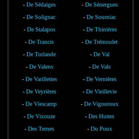
-
De Sédaiges
Nozières
-
De Sénergues
-
De Solignac
-
De Sourniac
-
De Stalapos
-
De Thinières
-
De Trancis
-
De Trémoulet
-
De Turlande
-
De Val
-
De Valens
-
De Vals
-
De Varillettes
-
De Vernières
-
De Veyrières
-
De Vieillevie
-
De Viescamp
-
De Vigouroux
-
De Vixouze
-
Des Huttes
-
Des Ternes
-
Du Poux