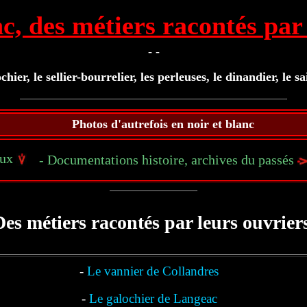
c, des métiers racontés par 
- -
ochier, le sellier-bourrelier, les perleuses, le dinandier, le s
Photos d'autrefois en noir et blanc
aux
- Documentations histoire, archives du passés
Des métiers racontés par leurs ouvriers
-
Le vannier de Collandres
-
Le galochier de Langeac