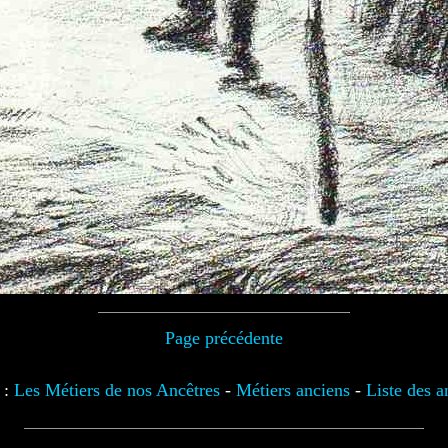
Page précédente
 :
Les Métiers de nos Ancêtres
-
Métiers anciens
-
Liste des a