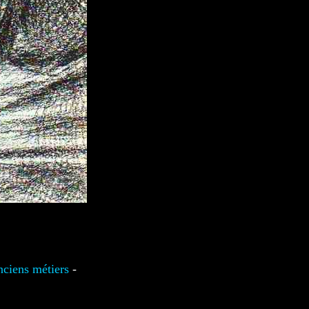
nciens métiers
-